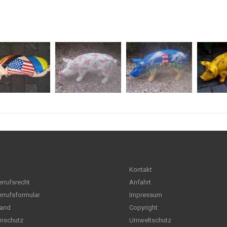
Kontakt
rrufsrecht
Anfahrt
rrufsformular
Impressum
and
Copyright
nschutz
Umweltschutz