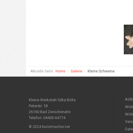
Aktuelle Seite:
Home
Galerie
Kleine Schweine
AGB
Kleine Werkstatt Silke Bölts
Peterstr. 18
Wide
26160 Bad Zwischenahn
Wide
Telefon: 04403-64774
Vers
© 2024 Kunstmacher.net
Date