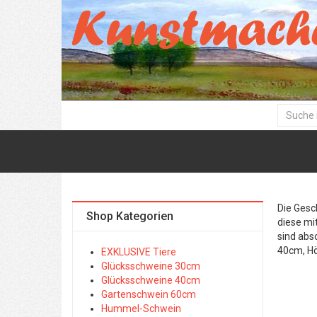
Die Gesc
Shop Kategorien
diese mi
sind abs
40cm, H
EXKLUSIVE Tiere
Glücksschweine 30cm
Glücksschweine 40cm
Gartenschwein 60cm
Hummel-Schwein