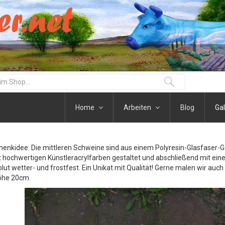
Home
Arbeiten
Blog
Gal
henkidee: Die mittleren Schweine sind aus einem Polyresin-Glasfaser-
t hochwertigen Künstleracrylfarben gestaltet und abschließend mit eine
olut wetter- und frostfest. Ein Unikat mit Qualität! Gerne malen wir auc
öhe 20cm.