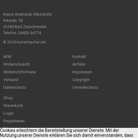
Kleine Werkstatt Silke Bölts
Peterstr. 18
26160 Bad Zwischenahn
Telefon: 04403-64774
© 2024 Kunstmacher.net
AGB
Kontakt
Widerrufsrecht
Anfahrt
Widerrufsformular
Impressum
Versand
Copyright
Datenschutz
Umweltschutz
Shop
Warenkorb
Login
Registrieren
Sitemap
Cookies erleichtern die Bereitstellung unserer Dienste. Mit der
Nutzung unserer Dienste erklären Sie sich damit einverstanden, dass