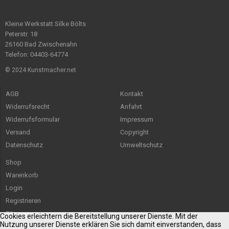
Kleine Werkstatt Silke Bölts
Peterstr. 18
26160 Bad Zwischenahn
Telefon: 04403-64774
© 2024 Kunstmacher.net
AGB
Kontakt
Widerrufsrecht
Anfahrt
Widerrufsformular
Impressum
Versand
Copyright
Datenschutz
Umweltschutz
Shop
Warenkorb
Login
Registrieren
Sitemap
Cookies erleichtern die Bereitstellung unserer Dienste. Mit der
Nutzung unserer Dienste erklären Sie sich damit einverstanden, dass