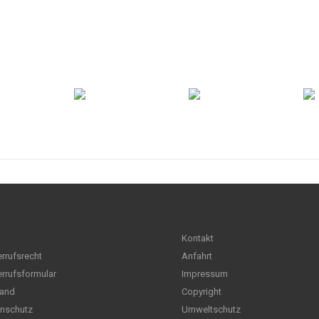
Kontakt
rrufsrecht
Anfahrt
rrufsformular
Impressum
and
Copyright
nschutz
Umweltschutz