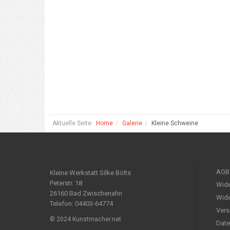
Aktuelle Seite:
Home
Galerie
Kleine Schweine
AGB
Kleine Werkstatt Silke Bölts
Peterstr. 18
Wide
26160 Bad Zwischenahn
Wide
Telefon: 04403-64774
Vers
© 2024 Kunstmacher.net
Date