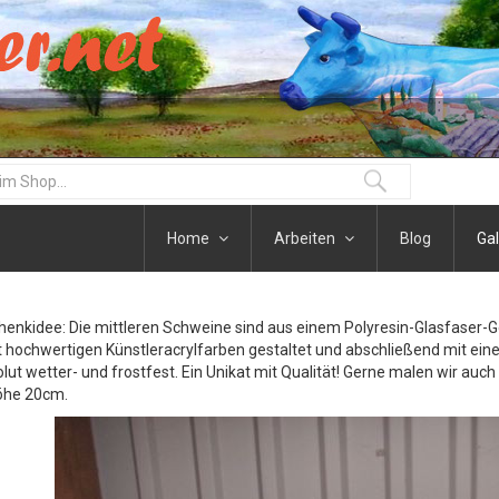
Home
Arbeiten
Blog
Gal
henkidee: Die mittleren Schweine sind aus einem Polyresin-Glasfaser-
t hochwertigen Künstleracrylfarben gestaltet und abschließend mit eine
olut wetter- und frostfest. Ein Unikat mit Qualität! Gerne malen wir auc
öhe 20cm.