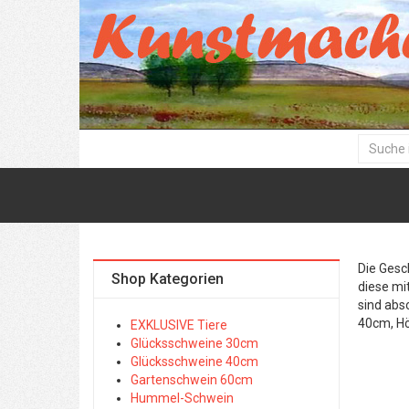
Die Gesc
Shop Kategorien
diese mi
sind abs
40cm, H
EXKLUSIVE Tiere
Glücksschweine 30cm
Glücksschweine 40cm
Gartenschwein 60cm
Hummel-Schwein