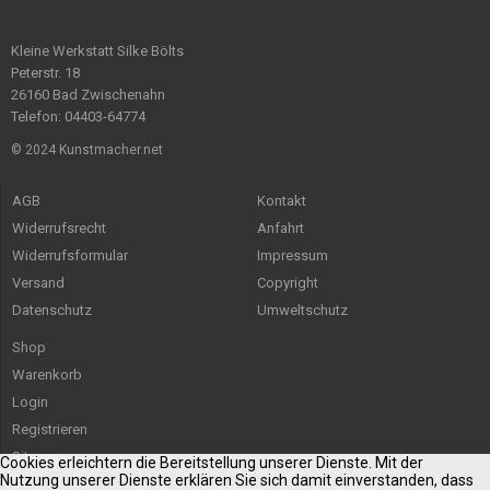
Kleine Werkstatt Silke Bölts
Peterstr. 18
26160 Bad Zwischenahn
Telefon: 04403-64774
© 2024 Kunstmacher.net
AGB
Kontakt
Widerrufsrecht
Anfahrt
Widerrufsformular
Impressum
Versand
Copyright
Datenschutz
Umweltschutz
Shop
Warenkorb
Login
Registrieren
Sitemap
Cookies erleichtern die Bereitstellung unserer Dienste. Mit der
Nutzung unserer Dienste erklären Sie sich damit einverstanden, dass