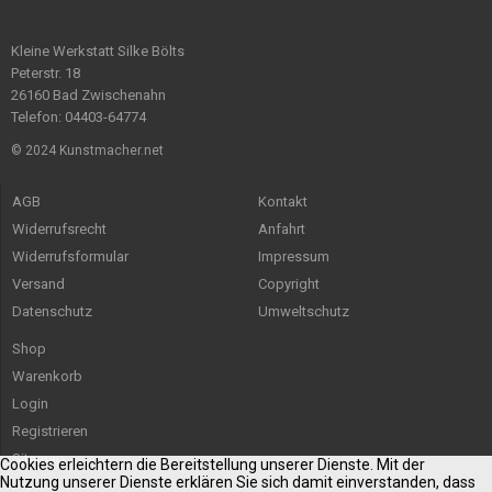
Kleine Werkstatt Silke Bölts
Peterstr. 18
26160 Bad Zwischenahn
Telefon: 04403-64774
© 2024 Kunstmacher.net
AGB
Kontakt
Widerrufsrecht
Anfahrt
Widerrufsformular
Impressum
Versand
Copyright
Datenschutz
Umweltschutz
Shop
Warenkorb
Login
Registrieren
Sitemap
Cookies erleichtern die Bereitstellung unserer Dienste. Mit der
Nutzung unserer Dienste erklären Sie sich damit einverstanden, dass