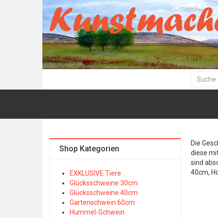
Die Gesc
Shop Kategorien
diese mi
sind abs
40cm, H
EXKLUSIVE Tiere
Glücksschweine 30cm
Glücksschweine 40cm
Gartenschwein 60cm
Hummel-Schwein