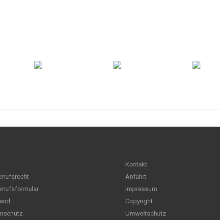
Kontakt
rrufsrecht
Anfahrt
rrufsformular
Impressum
and
Copyright
nschutz
Umweltschutz