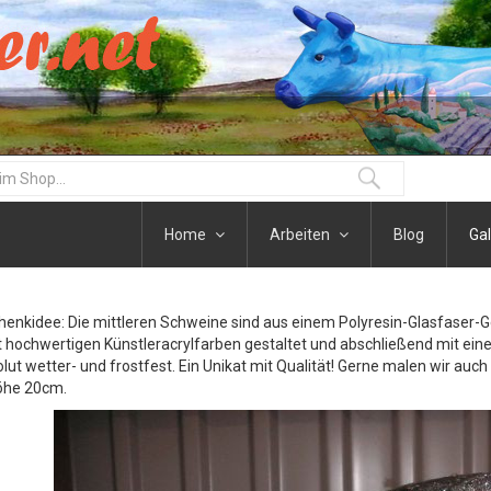
Home
Arbeiten
Blog
Gal
henkidee: Die mittleren Schweine sind aus einem Polyresin-Glasfaser-
t hochwertigen Künstleracrylfarben gestaltet und abschließend mit eine
olut wetter- und frostfest. Ein Unikat mit Qualität! Gerne malen wir auc
öhe 20cm.