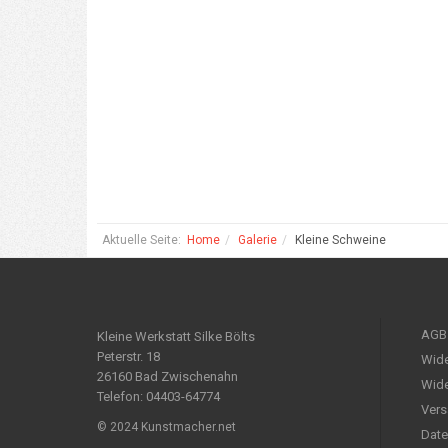
Aktuelle Seite:
Home
Galerie
Kleine Schweine
AGB
Kleine Werkstatt Silke Bölts
Peterstr. 18
Wide
26160 Bad Zwischenahn
Wide
Telefon: 04403-64774
Vers
© 2024 Kunstmacher.net
Date