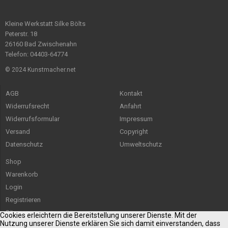
Kleine Werkstatt Silke Bölts
Peterstr. 18
26160 Bad Zwischenahn
Telefon: 04403-64774
© 2024 Kunstmacher.net
AGB
Kontakt
Widerrufsrecht
Anfahrt
Widerrufsformular
Impressum
Versand
Copyright
Datenschutz
Umweltschutz
Shop
Warenkorb
Login
Registrieren
Sitemap
Cookies erleichtern die Bereitstellung unserer Dienste. Mit der
Nutzung unserer Dienste erklären Sie sich damit einverstanden, dass