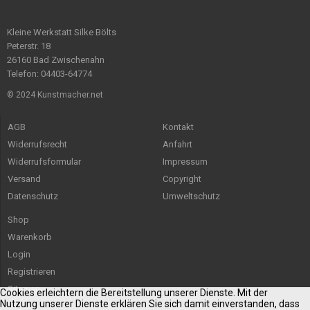
Kleine Werkstatt Silke Bölts
Peterstr. 18
26160 Bad Zwischenahn
Telefon: 04403-64774
© 2024 Kunstmacher.net
AGB
Kontakt
Widerrufsrecht
Anfahrt
Widerrufsformular
Impressum
Versand
Copyright
Datenschutz
Umweltschutz
Shop
Warenkorb
Login
Registrieren
Sitemap
Cookies erleichtern die Bereitstellung unserer Dienste. Mit der
Nutzung unserer Dienste erklären Sie sich damit einverstanden, dass