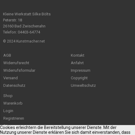
Kleine Werkstatt Silke Bölts
Peterstr. 18
26160 Bad Zwischenahn
Telefon: 04403-64774
© 2024 Kunstmacher.net
AGB
Kontakt
Widerrufsrecht
Anfahrt
Widerrufsformular
Impressum
Versand
Copyright
Datenschutz
Umweltschutz
Shop
Warenkorb
Login
Registrieren
Sitemap
Cookies erleichtern die Bereitstellung unserer Dienste. Mit der
Nutzung unserer Dienste erklären Sie sich damit einverstanden, dass