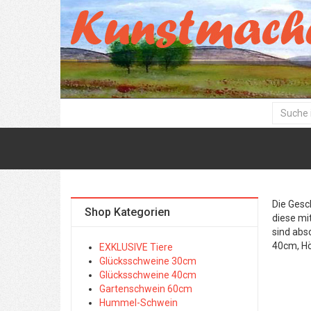
Die Gesc
Shop Kategorien
diese mi
sind abs
40cm, H
EXKLUSIVE Tiere
Glücksschweine 30cm
Glücksschweine 40cm
Gartenschwein 60cm
Hummel-Schwein