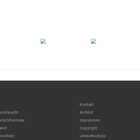
Kontakt
rrufsrecht
Anfahrt
rrufsformular
Impressum
and
Copyright
nschutz
Umweltschutz