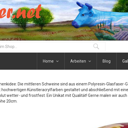
Home
Arbeiten
Blog
Gal
henkidee: Die mittleren Schweine sind aus einem Polyresin-Glasfaser-
t hochwertigen Künstleracrylfarben gestaltet und abschließend mit eine
olut wetter- und frostfest. Ein Unikat mit Qualität! Gerne malen wir auc
öhe 20cm.