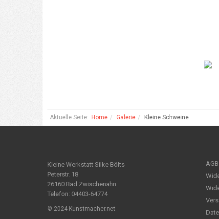
Aktuelle Seite:
Home
Galerie
Kleine Schweine
AGB
Kleine Werkstatt Silke Bölts
Peterstr. 18
Wide
26160 Bad Zwischenahn
Wide
Telefon: 04403-64774
Vers
© 2024 Kunstmacher.net
Date