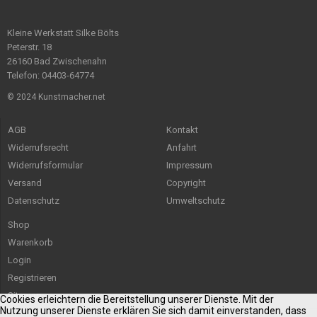
Kleine Werkstatt Silke Bölts
Peterstr. 18
26160 Bad Zwischenahn
Telefon: 04403-64774
© 2024 Kunstmacher.net
AGB
Kontakt
Widerrufsrecht
Anfahrt
Widerrufsformular
Impressum
Versand
Copyright
Datenschutz
Umweltschutz
Shop
Warenkorb
Login
Registrieren
Sitemap
Cookies erleichtern die Bereitstellung unserer Dienste. Mit der
Nutzung unserer Dienste erklären Sie sich damit einverstanden, dass