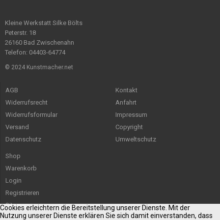
Kleine Werkstatt Silke Bölts
Peterstr. 18
26160 Bad Zwischenahn
Telefon: 04403-64774
© 2024 Kunstmacher.net
AGB
Kontakt
Widerrufsrecht
Anfahrt
Widerrufsformular
Impressum
Versand
Copyright
Datenschutz
Umweltschutz
Shop
Warenkorb
Login
Registrieren
Sitemap
Cookies erleichtern die Bereitstellung unserer Dienste. Mit der
Nutzung unserer Dienste erklären Sie sich damit einverstanden, dass