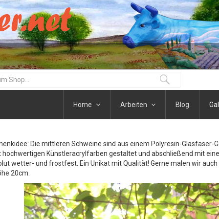
Home
Arbeiten
Blog
Gal
henkidee: Die mittleren Schweine sind aus einem Polyresin-Glasfaser-
t hochwertigen Künstleracrylfarben gestaltet und abschließend mit eine
olut wetter- und frostfest. Ein Unikat mit Qualität! Gerne malen wir auc
öhe 20cm.