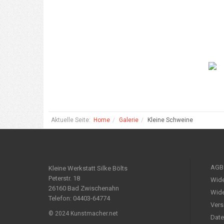
Aktuelle Seite:
Home
Galerie
Kleine Schweine
AGB
Kleine Werkstatt Silke Bölts
Peterstr. 18
Wide
26160 Bad Zwischenahn
Wide
Telefon: 04403-64774
Vers
© 2024 Kunstmacher.net
Date