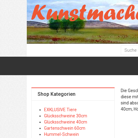
Die Gesc
Shop Kategorien
diese mi
sind abs
40cm, H
EXKLUSIVE Tiere
Glücksschweine 30cm
Glücksschweine 40cm
Gartenschwein 60cm
Hummel-Schwein