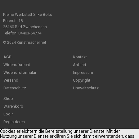
Kleine Werkstatt Silke Bölts
Peterstr. 18
26160 Bad Zwischenahn
Telefon: 04403-64774
© 2024 Kunstmacher.net
AGB
Kontakt
Widerrufsrecht
Anfahrt
Widerrufsformular
Impressum
Versand
Copyright
Datenschutz
Umweltschutz
Shop
Warenkorb
Login
Registrieren
Sitemap
Cookies erleichtern die Bereitstellung unserer Dienste. Mit der
Nutzung unserer Dienste erklären Sie sich damit einverstanden, dass