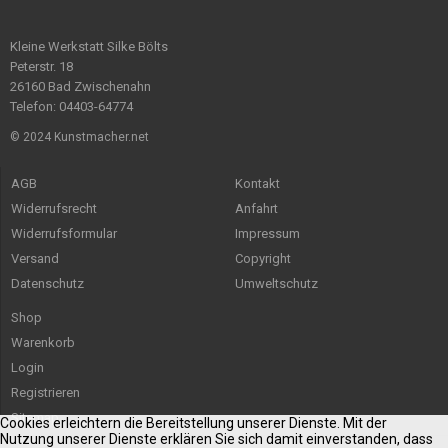
Kleine Werkstatt Silke Bölts
Peterstr. 18
26160 Bad Zwischenahn
Telefon: 04403-64774
© 2024 Kunstmacher.net
AGB
Kontakt
Widerrufsrecht
Anfahrt
Widerrufsformular
Impressum
Versand
Copyright
Datenschutz
Umweltschutz
Shop
Warenkorb
Login
Registrieren
Sitemap
Cookies erleichtern die Bereitstellung unserer Dienste. Mit der
Nutzung unserer Dienste erklären Sie sich damit einverstanden, dass