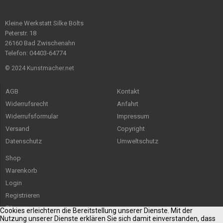
Kleine Werkstatt Silke Bölts
Peterstr. 18
26160 Bad Zwischenahn
Telefon: 04403-64774
© 2024 Kunstmacher.net
AGB
Kontakt
Widerrufsrecht
Anfahrt
Widerrufsformular
Impressum
Versand
Copyright
Datenschutz
Umweltschutz
Shop
Warenkorb
Login
Registrieren
Sitemap
Cookies erleichtern die Bereitstellung unserer Dienste. Mit der
Nutzung unserer Dienste erklären Sie sich damit einverstanden, dass