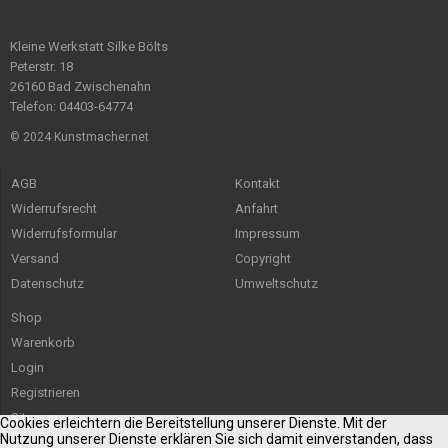
Kleine Werkstatt Silke Bölts
Peterstr. 18
26160 Bad Zwischenahn
Telefon: 04403-64774
© 2024 Kunstmacher.net
AGB
Kontakt
Widerrufsrecht
Anfahrt
Widerrufsformular
Impressum
Versand
Copyright
Datenschutz
Umweltschutz
Shop
Warenkorb
Login
Registrieren
Sitemap
Cookies erleichtern die Bereitstellung unserer Dienste. Mit der
Nutzung unserer Dienste erklären Sie sich damit einverstanden, dass