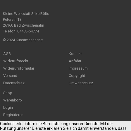
Kleine Werkstatt Silke Bölts
Peterstr. 18
26160 Bad Zwischenahn
Telefon: 04403-64774
© 2024 Kunstmacher.net
AGB
Kontakt
Widerrufsrecht
Anfahrt
Widerrufsformular
Impressum
Versand
Copyright
Datenschutz
Umweltschutz
Shop
Warenkorb
Login
Registrieren
Sitemap
Cookies erleichtern die Bereitstellung unserer Dienste. Mit der
Nutzung unserer Dienste erklären Sie sich damit einverstanden, dass