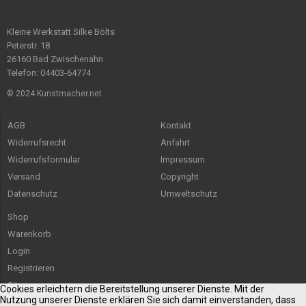
Kleine Werkstatt Silke Bölts
Peterstr. 18
26160 Bad Zwischenahn
Telefon: 04403-64774
© 2024 Kunstmacher.net
AGB
Kontakt
Widerrufsrecht
Anfahrt
Widerrufsformular
Impressum
Versand
Copyright
Datenschutz
Umweltschutz
Shop
Warenkorb
Login
Registrieren
Sitemap
Cookies erleichtern die Bereitstellung unserer Dienste. Mit der
Nutzung unserer Dienste erklären Sie sich damit einverstanden, dass