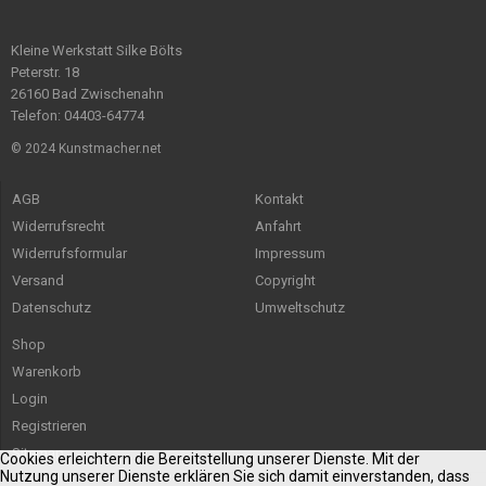
Kleine Werkstatt Silke Bölts
Peterstr. 18
26160 Bad Zwischenahn
Telefon: 04403-64774
© 2024 Kunstmacher.net
AGB
Kontakt
Widerrufsrecht
Anfahrt
Widerrufsformular
Impressum
Versand
Copyright
Datenschutz
Umweltschutz
Shop
Warenkorb
Login
Registrieren
Sitemap
Cookies erleichtern die Bereitstellung unserer Dienste. Mit der
Nutzung unserer Dienste erklären Sie sich damit einverstanden, dass