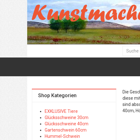
Die Gesc
Shop Kategorien
diese mi
sind abs
40cm, H
EXKLUSIVE Tiere
Glücksschweine 30cm
Glücksschweine 40cm
Gartenschwein 60cm
Hummel-Schwein