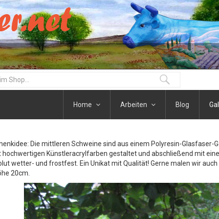
Home
Arbeiten
Blog
Gal
henkidee: Die mittleren Schweine sind aus einem Polyresin-Glasfaser-
t hochwertigen Künstleracrylfarben gestaltet und abschließend mit eine
olut wetter- und frostfest. Ein Unikat mit Qualität! Gerne malen wir auc
öhe 20cm.