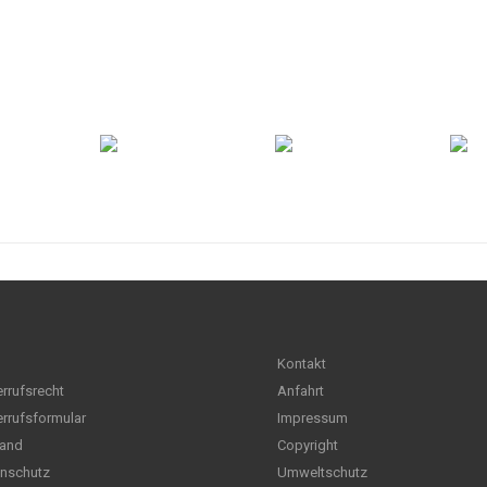
Kontakt
rrufsrecht
Anfahrt
rrufsformular
Impressum
and
Copyright
nschutz
Umweltschutz