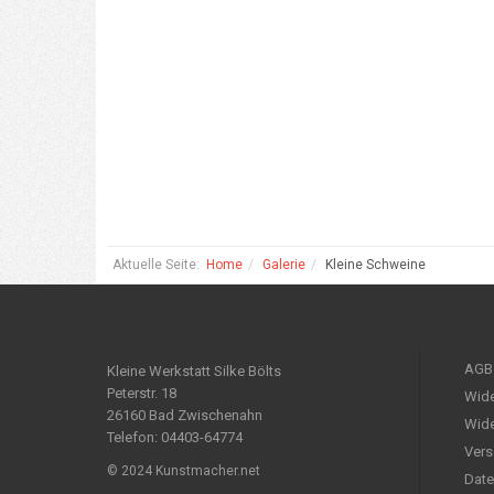
Aktuelle Seite:
Home
Galerie
Kleine Schweine
AGB
Kleine Werkstatt Silke Bölts
Peterstr. 18
Wide
26160 Bad Zwischenahn
Wide
Telefon: 04403-64774
Vers
© 2024 Kunstmacher.net
Date