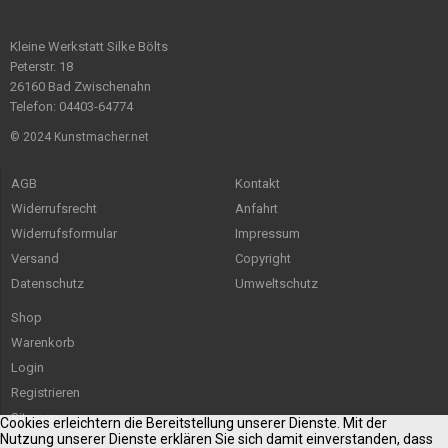
Kleine Werkstatt Silke Bölts
Peterstr. 18
26160 Bad Zwischenahn
Telefon: 04403-64774
© 2024 Kunstmacher.net
AGB
Kontakt
Widerrufsrecht
Anfahrt
Widerrufsformular
Impressum
Versand
Copyright
Datenschutz
Umweltschutz
Shop
Warenkorb
Login
Registrieren
Sitemap
Cookies erleichtern die Bereitstellung unserer Dienste. Mit der
Nutzung unserer Dienste erklären Sie sich damit einverstanden, dass