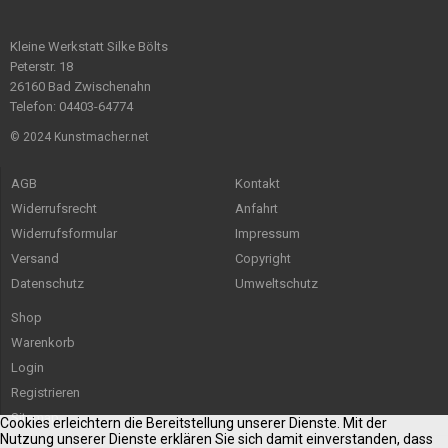
Kleine Werkstatt Silke Bölts
Peterstr. 18
26160 Bad Zwischenahn
Telefon: 04403-64774
© 2024 Kunstmacher.net
AGB
Kontakt
Widerrufsrecht
Anfahrt
Widerrufsformular
Impressum
Versand
Copyright
Datenschutz
Umweltschutz
Shop
Warenkorb
Login
Registrieren
Sitemap
Cookies erleichtern die Bereitstellung unserer Dienste. Mit der
Nutzung unserer Dienste erklären Sie sich damit einverstanden, dass