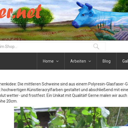
Home
Arbeiten
Blog
Gal
henkidee: Die mittleren Schweine sind aus einem Polyresin-Glasfaser-
t hochwertigen Künstleracrylfarben gestaltet und abschließend mit eine
olut wetter- und frostfest. Ein Unikat mit Qualität! Gerne malen wir auc
öhe 20cm.