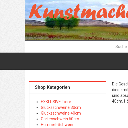
Die Gesc
Shop Kategorien
diese mi
sind abs
40cm, H
EXKLUSIVE Tiere
Glücksschweine 30cm
Glücksschweine 40cm
Gartenschwein 60cm
Hummel-Schwein