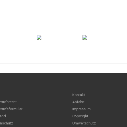
Kontakt
rrufsrecht
Anfahrt
rrufsformular
Impressum
and
Copyright
nschutz
Umweltschutz