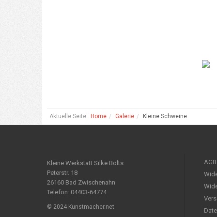
Aktuelle Seite:
Home
Galerie
Kleine Schweine
AGB
Kleine Werkstatt Silke Bölts
Peterstr. 18
Wide
26160 Bad Zwischenahn
Wide
Telefon: 04403-64774
Vers
© 2024 Kunstmacher.net
Date