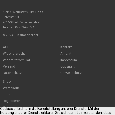
Kleine Werkstatt Silke Bölts
Peterstr. 18
26160 Bad Zwischenahn
Telefon: 04403-64774
© 2024 Kunstmacher.net
AGB
Kontakt
Widerrufsrecht
Anfahrt
Widerrufsformular
Impressum
Versand
Copyright
Datenschutz
Umweltschutz
Shop
Warenkorb
Login
Registrieren
Sitemap
Cookies erleichtern die Bereitstellung unserer Dienste. Mit der
Nutzung unserer Dienste erklären Sie sich damit einverstanden, dass