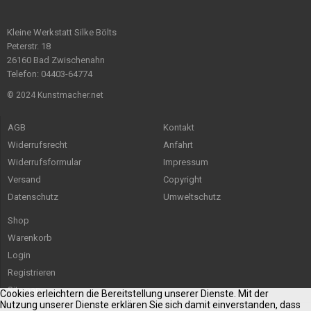
Kleine Werkstatt Silke Bölts
Peterstr. 18
26160 Bad Zwischenahn
Telefon: 04403-64774
© 2024 Kunstmacher.net
AGB
Kontakt
Widerrufsrecht
Anfahrt
Widerrufsformular
Impressum
Versand
Copyright
Datenschutz
Umweltschutz
Shop
Warenkorb
Login
Registrieren
Sitemap
Cookies erleichtern die Bereitstellung unserer Dienste. Mit der
Nutzung unserer Dienste erklären Sie sich damit einverstanden, dass