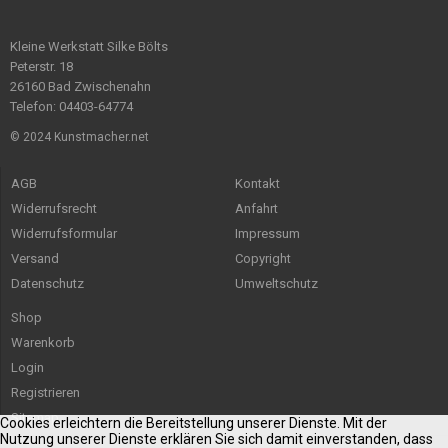
Kleine Werkstatt Silke Bölts
Peterstr. 18
26160 Bad Zwischenahn
Telefon: 04403-64774
© 2024 Kunstmacher.net
AGB
Kontakt
Widerrufsrecht
Anfahrt
Widerrufsformular
Impressum
Versand
Copyright
Datenschutz
Umweltschutz
Shop
Warenkorb
Login
Registrieren
Sitemap
Cookies erleichtern die Bereitstellung unserer Dienste. Mit der
Nutzung unserer Dienste erklären Sie sich damit einverstanden, dass