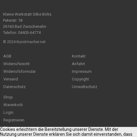
Kleine Werkstatt Silke Bölts
Peterstr. 18
26160 Bad Zwischenahn
Telefon: 04403-64774
© 2024 Kunstmacher.net
AGB
Kontakt
Widerrufsrecht
Anfahrt
Widerrufsformular
Impressum
Versand
Copyright
Datenschutz
Umweltschutz
Shop
Warenkorb
Login
Registrieren
Sitemap
Cookies erleichtern die Bereitstellung unserer Dienste. Mit der
Nutzung unserer Dienste erklären Sie sich damit einverstanden, dass