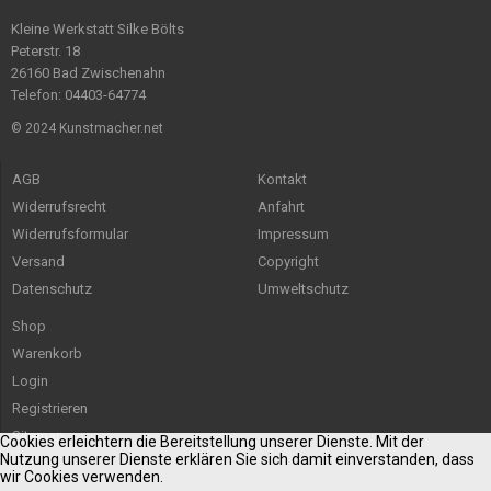
Kleine Werkstatt Silke Bölts
Peterstr. 18
26160 Bad Zwischenahn
Telefon: 04403-64774
© 2024 Kunstmacher.net
AGB
Kontakt
Widerrufsrecht
Anfahrt
Widerrufsformular
Impressum
Versand
Copyright
Datenschutz
Umweltschutz
Shop
Warenkorb
Login
Registrieren
Sitemap
Cookies erleichtern die Bereitstellung unserer Dienste. Mit der
Nutzung unserer Dienste erklären Sie sich damit einverstanden, dass
wir Cookies verwenden.