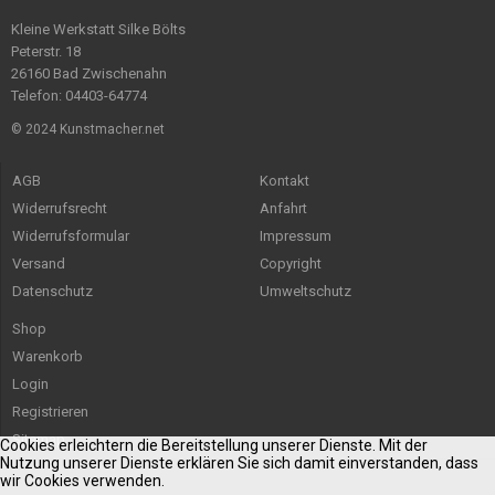
Kleine Werkstatt Silke Bölts
Peterstr. 18
26160 Bad Zwischenahn
Telefon: 04403-64774
© 2024 Kunstmacher.net
AGB
Kontakt
Widerrufsrecht
Anfahrt
Widerrufsformular
Impressum
Versand
Copyright
Datenschutz
Umweltschutz
Shop
Warenkorb
Login
Registrieren
Sitemap
Cookies erleichtern die Bereitstellung unserer Dienste. Mit der
Nutzung unserer Dienste erklären Sie sich damit einverstanden, dass
wir Cookies verwenden.