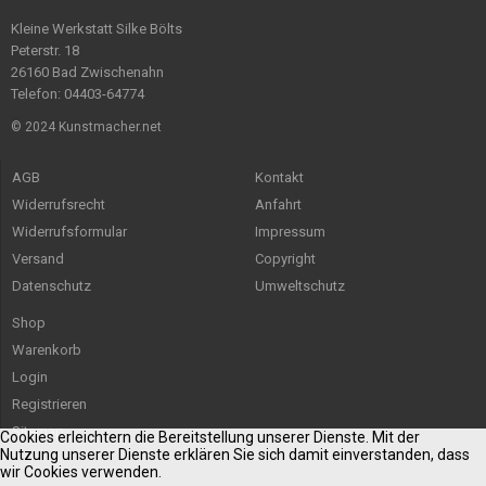
Kleine Werkstatt Silke Bölts
Peterstr. 18
26160 Bad Zwischenahn
Telefon: 04403-64774
© 2024 Kunstmacher.net
AGB
Kontakt
Widerrufsrecht
Anfahrt
Widerrufsformular
Impressum
Versand
Copyright
Datenschutz
Umweltschutz
Shop
Warenkorb
Login
Registrieren
Sitemap
Cookies erleichtern die Bereitstellung unserer Dienste. Mit der
Nutzung unserer Dienste erklären Sie sich damit einverstanden, dass
wir Cookies verwenden.