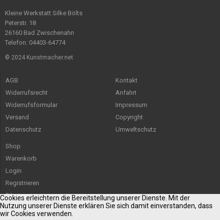
Kleine Werkstatt Silke Bölts
Peterstr. 18
26160 Bad Zwischenahn
Telefon: 04403-64774
© 2024 Kunstmacher.net
AGB
Kontakt
Widerrufsrecht
Anfahrt
Widerrufsformular
Impressum
Versand
Copyright
Datenschutz
Umweltschutz
Shop
Warenkorb
Login
Registrieren
Sitemap
Cookies erleichtern die Bereitstellung unserer Dienste. Mit der
Nutzung unserer Dienste erklären Sie sich damit einverstanden, dass
wir Cookies verwenden.