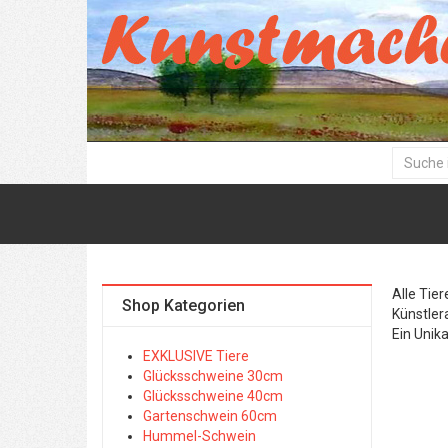
Alle Tie
Shop Kategorien
Künstler
Ein Unik
EXKLUSIVE Tiere
Glücksschweine 30cm
Glücksschweine 40cm
Gartenschwein 60cm
Hummel-Schwein