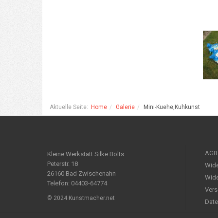
Aktuelle Seite:
Home
Galerie
Mini-Kuehe,Kuhkunst
AGB
Kleine Werkstatt Silke Bölts
Peterstr. 18
Wide
26160 Bad Zwischenahn
Wide
Telefon: 04403-64774
Vers
© 2024 Kunstmacher.net
Date