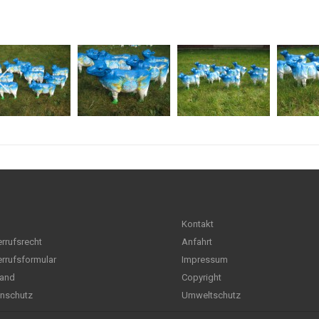
Kontakt
rrufsrecht
Anfahrt
rrufsformular
Impressum
and
Copyright
nschutz
Umweltschutz