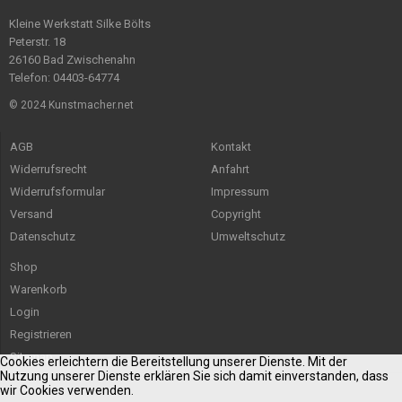
Kleine Werkstatt Silke Bölts
Peterstr. 18
26160 Bad Zwischenahn
Telefon: 04403-64774
© 2024 Kunstmacher.net
AGB
Kontakt
Widerrufsrecht
Anfahrt
Widerrufsformular
Impressum
Versand
Copyright
Datenschutz
Umweltschutz
Shop
Warenkorb
Login
Registrieren
Sitemap
Cookies erleichtern die Bereitstellung unserer Dienste. Mit der
Nutzung unserer Dienste erklären Sie sich damit einverstanden, dass
wir Cookies verwenden.