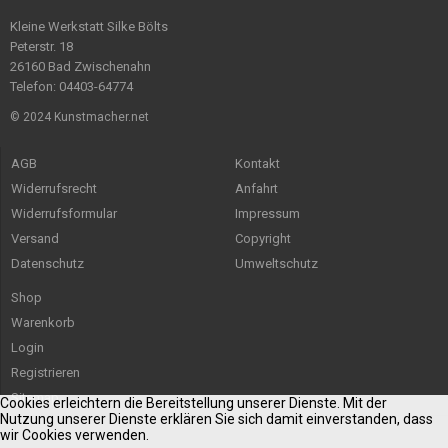
Kleine Werkstatt Silke Bölts
Peterstr. 18
26160 Bad Zwischenahn
Telefon: 04403-64774
© 2024 Kunstmacher.net
AGB
Kontakt
Widerrufsrecht
Anfahrt
Widerrufsformular
Impressum
Versand
Copyright
Datenschutz
Umweltschutz
Shop
Warenkorb
Login
Registrieren
Sitemap
Cookies erleichtern die Bereitstellung unserer Dienste. Mit der
Nutzung unserer Dienste erklären Sie sich damit einverstanden, dass
wir Cookies verwenden.