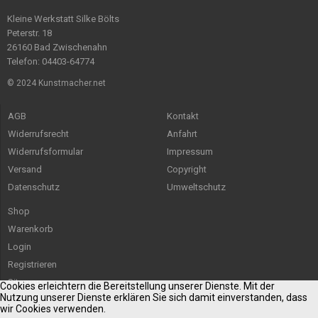
Kleine Werkstatt Silke Bölts
Peterstr. 18
26160 Bad Zwischenahn
Telefon: 04403-64774
© 2024 Kunstmacher.net
AGB
Kontakt
Widerrufsrecht
Anfahrt
Widerrufsformular
Impressum
Versand
Copyright
Datenschutz
Umweltschutz
Shop
Warenkorb
Login
Registrieren
Sitemap
Cookies erleichtern die Bereitstellung unserer Dienste. Mit der
Nutzung unserer Dienste erklären Sie sich damit einverstanden, dass
wir Cookies verwenden.