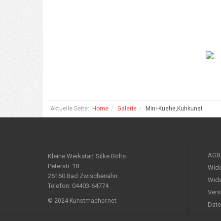
Aktuelle Seite:
Home
Galerie
Mini-Kuehe,Kuhkunst
AGB
Kleine Werkstatt Silke Bölts
Peterstr. 18
Wide
26160 Bad Zwischenahn
Wide
Telefon: 04403-64774
Vers
© 2024 Kunstmacher.net
Date