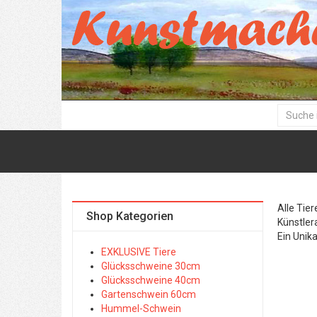
Alle Tie
Shop Kategorien
Künstler
Ein Unik
EXKLUSIVE Tiere
Glücksschweine 30cm
Glücksschweine 40cm
Gartenschwein 60cm
Hummel-Schwein