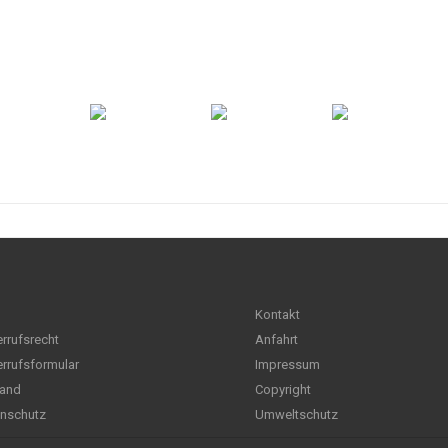
Kontakt
rrufsrecht
Anfahrt
rrufsformular
Impressum
and
Copyright
nschutz
Umweltschutz