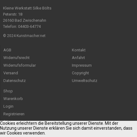
Kleine Werkstatt Silke Bölts
Peterstr. 18
26160 Bad Zwischenahn
Telefon: 04403-64774
© 2024 Kunstmacher.net
AGB
Kontakt
Widerrufsrecht
Anfahrt
Widerrufsformular
Impressum
Versand
Copyright
Datenschutz
Umweltschutz
Shop
Warenkorb
Login
Registrieren
Sitemap
Cookies erleichtern die Bereitstellung unserer Dienste. Mit der
Nutzung unserer Dienste erklären Sie sich damit einverstanden, dass
wir Cookies verwenden.