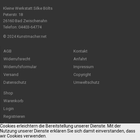
Kleine Werkstatt Silke Bölts
Peterstr. 18
26160 Bad Zwischenahn
Telefon: 04403-64774
© 2024 Kunstmacher.net
AGB
Kontakt
Widerrufsrecht
Anfahrt
Widerrufsformular
Impressum
Versand
Copyright
Datenschutz
Umweltschutz
Shop
Warenkorb
Login
Registrieren
Sitemap
Cookies erleichtern die Bereitstellung unserer Dienste. Mit der
Nutzung unserer Dienste erklären Sie sich damit einverstanden, dass
wir Cookies verwenden.