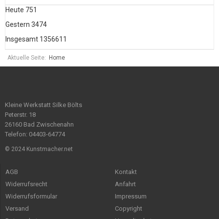
Heute
751
Gestern
3474
Insgesamt
1356611
Aktuelle Seite:
Home
Kleine Werkstatt Silke Bölts
Peterstr. 18
26160 Bad Zwischenahn
Telefon: 04403-64774
© 2024 Kunstmacher.net
AGB
Kontakt
Widerrufsrecht
Anfahrt
Widerrufsformular
Impressum
Versand
Copyright