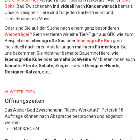
Die
GFK- Rohlinge
werden in der "Kleinen Werkstatt", Atelier
Silke
Bölts
, Bad Zwischenahn
individuell
nach
Kundenwunsch
bemalt.
Unsere Designer-Tiere sind für jeden Gartenfreund und
Tierliebhaber ein Muss.
Oder sind Sie auf der Suche nach einem ganz besonderen
Werbeträger
? Gern verzieren wir eine Tier-Figur aus GFK, wie zum
Beispiel eine
lebensgroße Sau
oder
lebensgroße Kuh
ganz
individuell nach Ihren Vorstellungen mit Ihrem
Firmenlogo
. Bei
uns bekommen Sie nicht nur bemalte Bauernhoftiere, wie
lebensgroße Kühe
oder
bemalte Schweine
. Wir bieten Ihnen auch
bemalte Pferde
,
Schafe
,
Ziegen
, so wie
Designer-Hunde
,
Designer-Katzen
, etc...
WEITERLESEN …
Öffnungszeiten:
Das Atelier Bad Zwischenahn, "Kleine Werkstatt", Peterstr.18
Aufträge können nach Absprache besprochen und abgeholt
werden.
Tel: 04403/64774