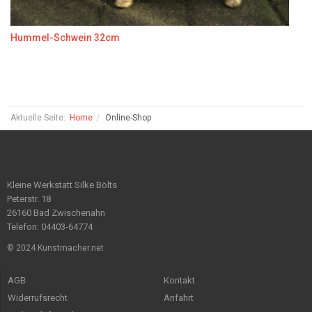
Hummel-Schwein 32cm
Aktuelle Seite:
Home
Online-Shop
Kleine Werkstatt Silke Bölts
Peterstr. 18
26160 Bad Zwischenahn
Telefon: 04403-64774
© 2024 Kunstmacher.net
AGB
Kontakt
Widerrufsrecht
Anfahrt