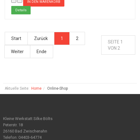
Details
Start
Zurück
1
2
SEITE 1
VON 2
Weiter
Ende
Aktuelle Seite:
Home
Online-Shop
Kleine Werkstatt Silke Bölts
Peterstr. 18
26160 Bad Zwischenahn
Telefon: 04403-64774