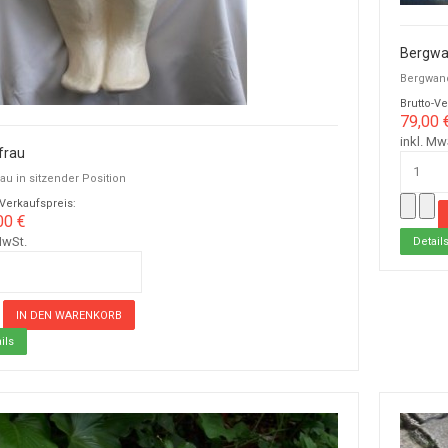
Bergwa
Bergwan
Brutto-Ve
79,00 
inkl. Mw
frau
au in sitzender Position
-Verkaufspreis:
00 €
MwSt.
Detail
ils