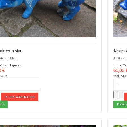
aktes in blau
Abstrak
ktes in blau.
Abstrakt
-Verkaufspreis:
Brutto-Ve
0 €
65,00 
MwSt.
inkl. Mw
ils
Detail