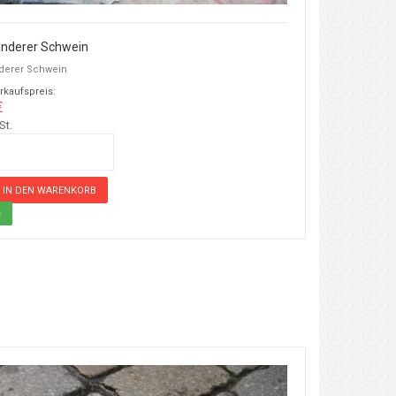
nderer Schwein
derer Schwein
rkaufspreis:
€
St.
s