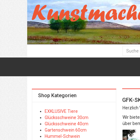
Shop Kategorien
GFK-S
Herzlich
EXKLUSIVE Tiere
Wir biet
Glücksschweine 30cm
über bem
Glücksschweine 40cm
Gartenschwein 60cm
Hummel-Schwein