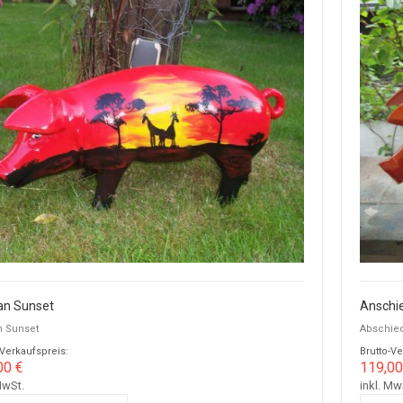
an Sunset
Anschie
n Sunset
Abschied
-Verkaufspreis:
Brutto-Ve
00 €
119,00
MwSt.
inkl. Mw