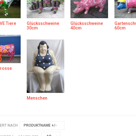
VE Tiere
Glücksschweine
Glücksschweine
Gartensch
30cm
40cm
60cm
rosse
Menschen
IERT NACH
PRODUKTNAME +/-