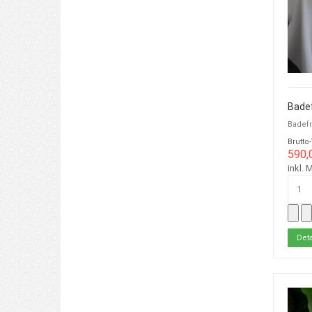
Bade
Badefr
Brutto
590,
inkl. 
Deta