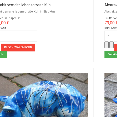
aklt bemalte lebensgrosse Kuh
Abstrak
kt bemalte lebensgroße Kuh in Blautönen
Abstrakt
-Verkaufspreis:
Brutto-Ve
,00 €
79,00 
MwSt.
inkl. Mw
ils
Detail