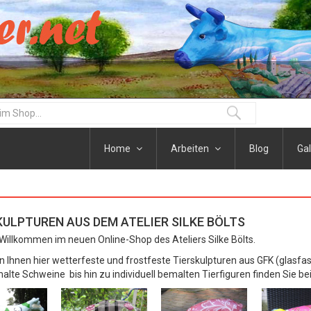
Home
Arbeiten
Blog
Gal
KULPTUREN AUS DEM ATELIER SILKE BÖLTS
 Willkommen im neuen Online-Shop des Ateliers Silke Bölts.
en Ihnen hier wetterfeste und frostfeste Tierskulpturen aus GFK (glasfa
alte Schweine bis hin zu individuell bemalten Tierfiguren finden Sie be