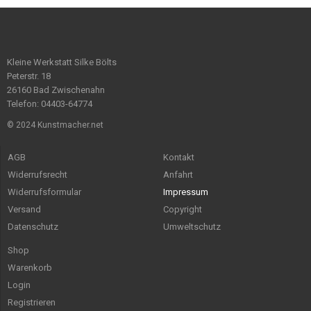
Kleine Werkstatt Silke Bölts
Peterstr. 18
26160 Bad Zwischenahn
Telefon: 04403-64774
© 2024 Kunstmacher.net
AGB
Kontakt
Widerrufsrecht
Anfahrt
Widerrufsformular
Impressum
Versand
Copyright
Datenschutz
Umweltschutz
Shop
Warenkorb
Login
Registrieren