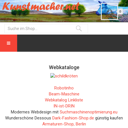
0
Webkataloge
Robotinho
Beam-Maschine
Webkatalog Linkliste
IN-ist-DRIN
Modernes Webdesign mit
Suchmaschinenoptimierung.eu
Wunderschöne Dessous
Dark-Fashion-Shop.de
günstig kaufen
Armaturen-Shop, Berlin