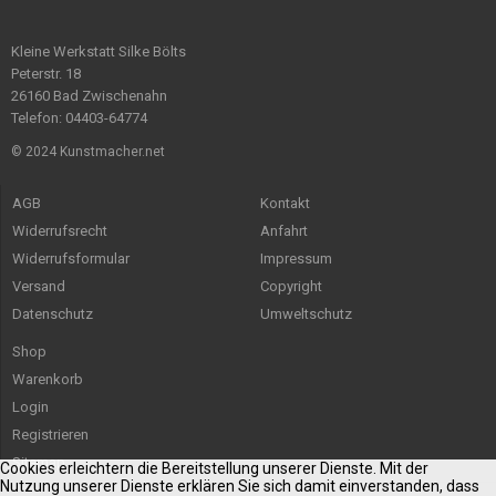
Kleine Werkstatt Silke Bölts
Peterstr. 18
26160 Bad Zwischenahn
Telefon: 04403-64774
© 2024 Kunstmacher.net
AGB
Kontakt
Widerrufsrecht
Anfahrt
Widerrufsformular
Impressum
Versand
Copyright
Datenschutz
Umweltschutz
Shop
Warenkorb
Login
Registrieren
Sitemap
Cookies erleichtern die Bereitstellung unserer Dienste. Mit der
Nutzung unserer Dienste erklären Sie sich damit einverstanden, dass