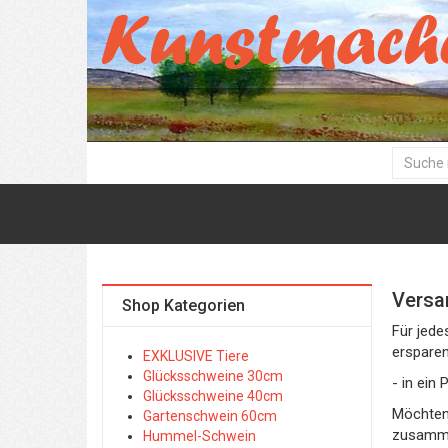
Versa
Shop Kategorien
Für jede
ersparen
EXKLUSIVE Tiere
Glücksschweine 30cm
- in ein
Glücksschweine 40cm
Möchten 
Gartenschwein 60cm
zusamme
Hummel-Schwein