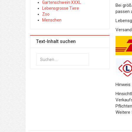
Gartenschwein XXXL
Bei größ
Lebensgrosse Tiere
passen a
Zoo
Menschen
Lebensgr
Versand 
Text-Inhalt suchen
Suchen
...
Hinweis 
Hinsicht
Verkaufs
Pflicht
Weitere 