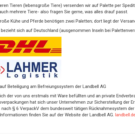
eren Tieren (lebensgroße Tiere) versenden wir auf Palette per Spedi
uch mehrere Tiere- also fragen Sie gerne, was alles drauf passt.
oße Kühe und Pferde benötigen zwei Paletten; dort liegt der Versan
bezieht sich auf Deutschland (ausgenommen Inseln bei Palettenver
auf Beteiligung am Befreiungssystem der Landbell AG
lich der von uns erstmals mit Ware befüllten und an private Endver
verpackungen hat sich unser Unternehmen zur Sicherstellung der Er
en nach § 6 VerpackV dem bundesweit tätigen Rücknahmesystem der 
Informationen finden Sie auf der Website der Landbell AG.
landbell.d