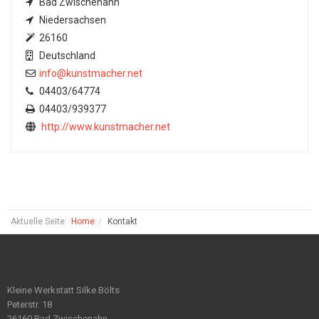
Bad Zwischenahn
Niedersachsen
26160
Deutschland
info@kunstmacher.net
04403/64774
04403/939377
http://www.kunstmacher.net
Aktuelle Seite:
Home
Kontakt
Kleine Werkstatt Silke Bölts
Peterstr. 18
26160 Bad Zwischenahn