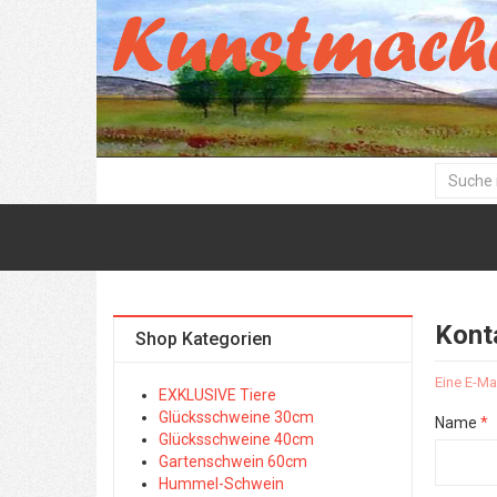
Kont
Shop Kategorien
Eine E-Ma
EXKLUSIVE Tiere
Glücksschweine 30cm
Name
*
Glücksschweine 40cm
Gartenschwein 60cm
Hummel-Schwein