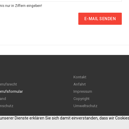
is nur in Ziffern eingeben!
E-MAIL SENDEN
Kontakt
rrufsrecht
Anfahrt
rrufsformular
Impressum
and
Copyright
nschutz
Umweltschutz
g unserer Dienste erklären Sie sich damit einverstanden, dass wir Cooki