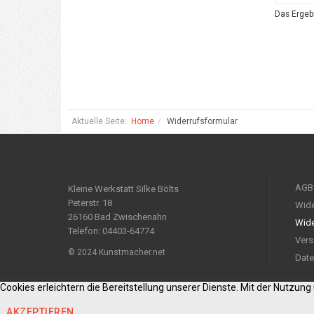
Das Ergebn
Aktuelle Seite:
Home
Widerrufsformular
AGB
Kleine Werkstatt Silke Bölts
Peterstr. 18
Wide
26160 Bad Zwischenahn
Wide
Telefon: 04403-64774
Vers
© 2024 Kunstmacher.net
Date
Cookies erleichtern die Bereitstellung unserer Dienste. Mit der Nutzun
AKZEPTIEREN