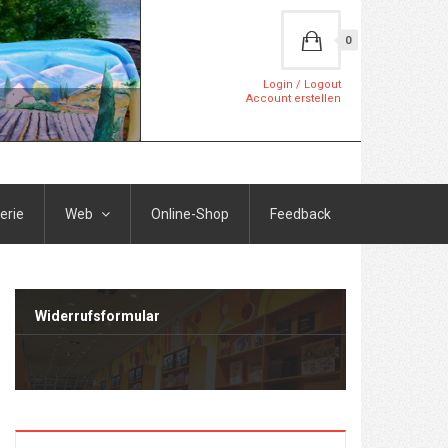
0
Login / Logout
Account erstellen
erie
Web
Online-Shop
Feedback
Widerrufsformular