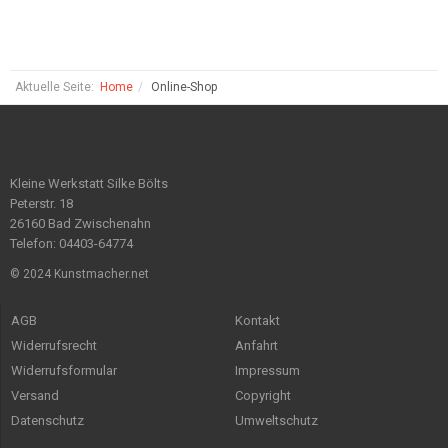
Aktuelle Seite:
Home
Online-Shop
Kleine Werkstatt Silke Bölts
Peterstr. 18
26160 Bad Zwischenahn
Telefon: 04403-64774
© 2024 Kunstmacher.net
AGB
Kontakt
Widerrufsrecht
Anfahrt
Widerrufsformular
Impressum
Versand
Copyright
Datenschutz
Umweltschutz